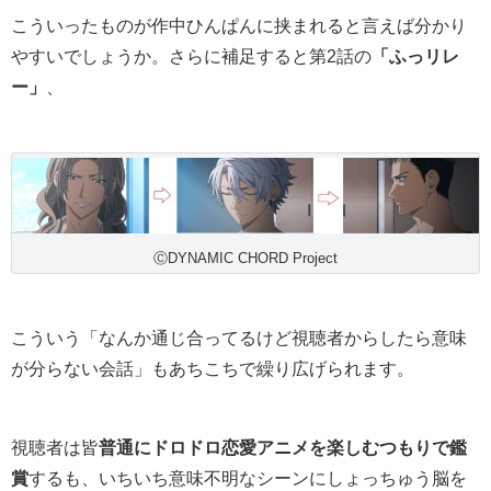
こういったものが作中ひんぱんに挟まれると言えば分かり
やすいでしょうか。さらに補足すると第2話の
「ふっリレ
ー」
、
ⒸDYNAMIC CHORD Project
こういう「なんか通じ合ってるけど視聴者からしたら意味
が分らない会話」もあちこちで繰り広げられます。
視聴者は皆
普通にドロドロ恋愛アニメを楽しむつもりで鑑
賞
するも、いちいち意味不明なシーンにしょっちゅう脳を