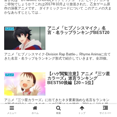
ご存知でしょうか？これは2017年10月より放送された、乙女ゲーム原
作の深夜アニメです。 ダイナミックコードについて このアニメの大ま
かなあらすじとしては...
アニメ「ヒプノシスマイク」名
アニメ
言・名ラップランキングBEST20
アニメ『ヒプノシスマイク-Division Rap Battle-』Rhyme Animaに出て
きた名言・名ラップをランキング形式で紹介していきます。全20個。
【ハゲ閲覧注意】アニメ『三ツ星
アニメ
カラーズ』迷言ランキング
BEST50後編【20～1位】
アニメ『三ツ星カラーズ』に出てきたネタ要素強めな名言をランキン
グ形式で紹介していきます。この記事はその後編、20位から1位を掲
載。
メニュー
ホーム
検索
トップ
サイドバー