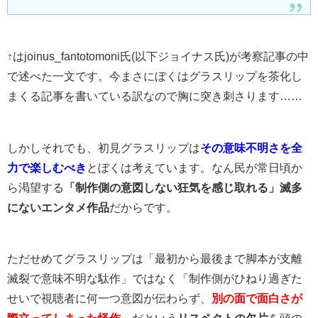
↑はjoinus_fantotomoni氏(以下ジョイナス氏)が考察記事の中
で述べた一文です。今まさにぼくはグラスリップを茶化し
まくる記事を書いている訳なので胸に突き刺さります……
しかしそれでも、初見グラスリップは
その意味不明さを全
力で楽しむべき
とぼくは考えています。なん民が常日頃か
ら渇望する
「制作側の意図しない狂気を感じ取れる」滅多
にないエンタメ作品
だからです。
ただせめてグラスリップは「最初から最後まで脚本が支離
滅裂で意味不明な駄作」ではなく「制作側がひねり過ぎた
せいで視聴者に何一つ意図が伝わらず、
別の面で面白さが