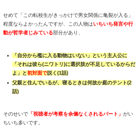
せめて「この転校生がきっかけで男女関係に亀裂が入る」
程度ならよかったんですが、この人物は
いちいち発言や行
動が哲学者じみている
部分があり、
「自分から檻に入る動物はいない」という主人公に
「それは彼ら(ニワトリ)に選択肢が不足しているからだ
よ」と
初対面で
説く(1話)
父親と住んでいるが、寝るときは何故か庭のテント(2
話)
そのせいで
「視聴者が考察を余儀なくされるパート」
がい
ちいち多いです。