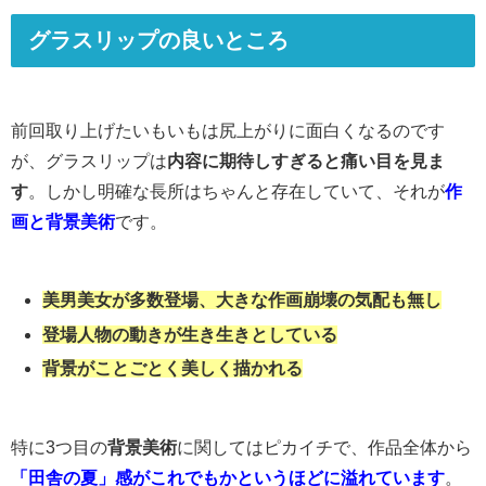
グラスリップの良いところ
前回取り上げたいもいもは尻上がりに面白くなるのです
が、グラスリップは
内容に期待しすぎると痛い目を見ま
す
。しかし明確な長所はちゃんと存在していて、それが
作
画と背景美術
です。
美男美女が多数登場、大きな作画崩壊の気配も無し
登場人物の動きが生き生きとしている
背景がことごとく美しく描かれる
特に3つ目の
背景美術
に関してはピカイチで、作品全体から
「田舎の夏」感がこれでもかというほどに溢れています
。