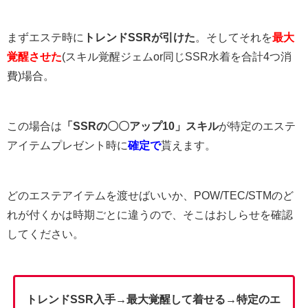
まずエステ時に
トレンドSSRが引けた
。そしてそれを
最大
覚醒させた
(スキル覚醒ジェムor同じSSR水着を合計4つ消
費)場合。
この場合は
「SSRの〇〇アップ10」スキル
が特定のエステ
アイテムプレゼント時に
確定で
貰えます。
どのエステアイテムを渡せばいいか、POW/TEC/STMのど
れが付くかは時期ごとに違うので、そこはおしらせを確認
してください。
トレンドSSR入手→最大覚醒して着せる→特定のエ