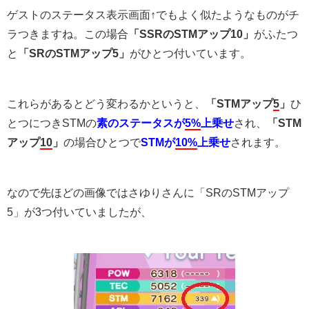
ゲストのステータス表示画面↑でもよく似たようなものがチ
ラつきますね。この場合
「SSRのSTMアップ10」
がふたつ
と
「SRのSTMアップ5」
がひとつ付いています。
これらがあるとどう変わるかというと、
「STMアップ
5
」
ひ
とつにつきSTMの
素のステータスが
5%
上乗せ
され、
「STM
アップ
10
」
の場合ひとつで
STMが
10%
上乗せ
されます。
なので先ほどの画像ではさゆりさんに「SRのSTMアップ
5」が3つ付いていましたが、