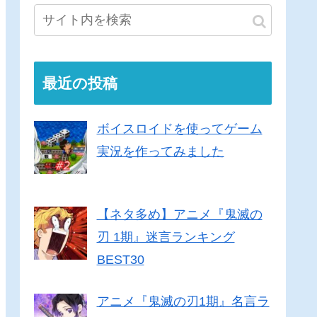
最近の投稿
ボイスロイドを使ってゲーム
実況を作ってみました
【ネタ多め】アニメ『鬼滅の
刃 1期』迷言ランキング
BEST30
アニメ『鬼滅の刃1期』名言ラ