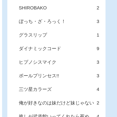
SHIROBAKO
2
ぼっち・ざ・ろっく！
3
グラスリップ
1
ダイナミックコード
9
ヒプノシスマイク
3
ポールプリンセス!!
3
三ツ星カラーズ
4
俺が好きなのは妹だけど妹じゃない
2
推しが武道館いってくれたら死ぬ
4